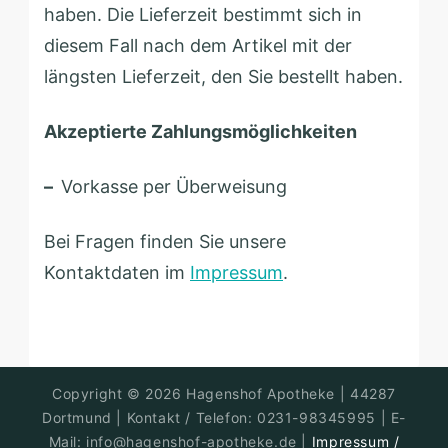
haben. Die Lieferzeit bestimmt sich in
diesem Fall nach dem Artikel mit der
längsten Lieferzeit, den Sie bestellt haben.
Akzeptierte Zahlungsmöglichkeiten
–
Vorkasse per Überweisung
Bei Fragen finden Sie unsere
Kontaktdaten im
Impressum
.
Hagenshof
Copyright © 2026
|
47138
Apotheke
0203-
| Kontakt / Telefon:
| E-
Duisburg
420599
Mail: info@hagenshof-apotheke.de |
Impressum /